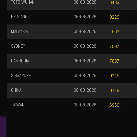
TOTO WUHAN
06-08-2026
6403
HK SIANG
06-08-2026
9220
MALAYSIA
05-08-2026
1592
SYDNEY
06-08-2026
7097
CAMBODIA
06-08-2026
7607
SINGAPORE
05-08-2026
0715
CHINA
06-08-2026
0119
TAIWAN
05-08-2026
6960