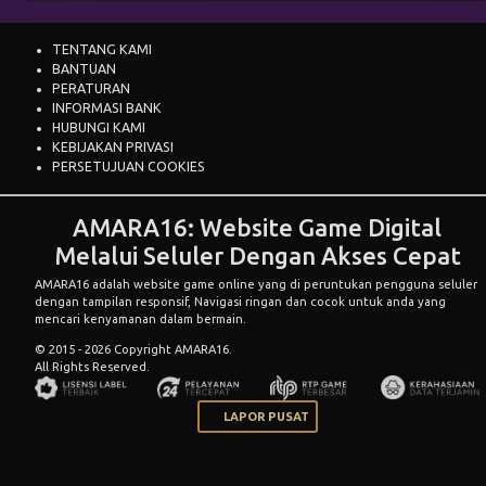
TENTANG KAMI
BANTUAN
PERATURAN
INFORMASI BANK
HUBUNGI KAMI
KEBIJAKAN PRIVASI
PERSETUJUAN COOKIES
AMARA16: Website Game Digital
Melalui Seluler Dengan Akses Cepat
AMARA16
adalah website game online yang di peruntukan pengguna seluler
dengan tampilan responsif, Navigasi ringan dan cocok untuk anda yang
mencari kenyamanan dalam bermain.
© 2015 - 2026 Copyright AMARA16.
All Rights Reserved.
LAPOR PUSAT